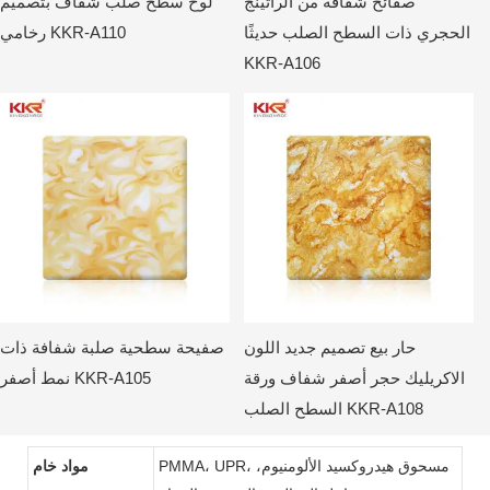
صفائح شفافة من الراتينج
لوح سطح صلب شفاف بتصميم
الحجري ذات السطح الصلب حديثًا
رخامي KKR-A110
KKR-A106
حار بيع تصميم جديد اللون
صفيحة سطحية صلبة شفافة ذات
الاكريليك حجر أصفر شفاف ورقة
نمط أصفر KKR-A105
السطح الصلب KKR-A108
PMMA، UPR، مسحوق هيدروكسيد الألومنيوم،
مواد خام