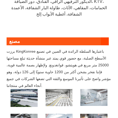
الديكور الترفيهي الراقي، الفنادق، دور الضيافة، KTV،
الحمامات، المقاهي، الأثاث، طاولة البار الشفافة، الأعمدة
الشفافة، أغطية الأبواب إلخ
مصنع
برزت KingKonree باعتبارها السلطة الرائدة في الصين في تصنيع
الأسطح الصلبة، مع حضور قوي يمتد عبر منشأة حديثة تبلغ مساحتها
25000 متر مربع في هويتشو، قوانغدونغ. ولإظهار بصمة عالمية قوية،
فإننا نفخر بشحن أكثر من 1200 حاوية سنويًا إلى 126 دولة، وهو
مؤشر واضح على تأثيرنا الموسع والثقة التي تضعها الشركات في جميع
أنحاء العالم في منتجاتنا.