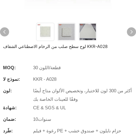
لوح سطح صلب من الرخام الاصطناعي الشفاف KKR-A028
30 قطعة/اللون
MOQ:
KKR - A028
نموذج لا:
أكثر من 300 لون للاختيار، وتخصيص الألوان متاح أيضًا
لون:
وفقًا للعينات الخاصة بك
CE & SGS & UL
شهادة:
سنوات10
ضمان:
رغوة + فيلم PE + حزام نايلون + صندوق خشب
طَرد: