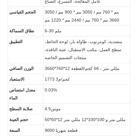
عامل المعالجة، المسرع، الصباغ
3050 مم * 760 مم / 3050 مم * 900 مم /
الحجم القياسي
3660 مم * 760 مم / 2440 مم * 1220 مم
6-30 ملم
نطاق السماكة
منضدية، كونترتوب، طاولة بار، لوحة الحائط،
التطبيق
سطح العمل، مكتب الاستقبال، عتبة النافذة،
منتجات التصميم الخاصة
3660*760*12 مللي متر ، 66 كجم/القطعة
الوزن الصافي
1773 كجم/م3
الاستعباد
0.03%
معدل امتصاص
الماء
موس4.5
صلابة السطح
50*50*12 مللي متر و 100*100*12 مللي متر
حجم العينة
9000 قطعة شهريا
السعة