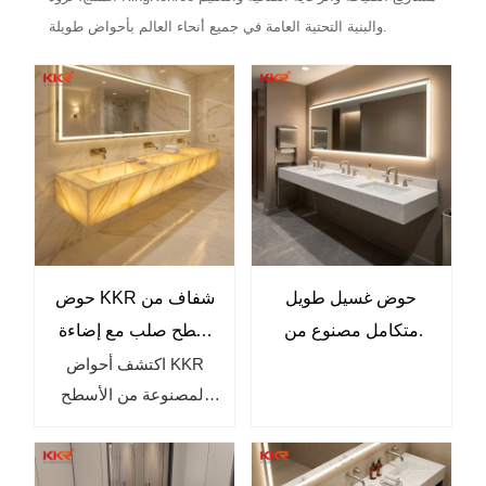
والبنية التحتية العامة في جميع أنحاء العالم بأحواض طويلة.
حوض غسيل طويل
حوض KKR شفاف من
متكامل مصنوع من
سطح صلب مع إضاءة
سطح صلب مصمم
مدمجة، حوض فاخر
اكتشف أحواض KKR
المصنوعة من الأسطح
خصيصًا للمشاريع
بإضاءة خلفية
الصلبة الشفافة، والتي
التجارية الفاخرة
للحمامات، مناسب
تتميز بإضاءة خلفية أنيقة،
للفنادق والفلل
وتشطيبات مستوحاة من