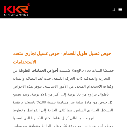
حوض غسيل طويل للحمام - حوض غسيل تجاري متعدد
الاستخدامات
صُممت
أحواض الحمامات الطويلة
من KingKonree خصيصًا للبيئات
التجارية والفندقية ذات الحركة الكثيفة، حيث تُعد النظافة والمتانة
وكفاءة الاستخدام المتعدد من الأمور الأساسية. تتوفر هذه الأحواض
بأطوال تتراوح من 36 بوصة إلى أكثر من 271 بوصة، ويتم تصنيع
كل حوض من مادة صلبة غير مسامية بنسبة 100% باستخدام تقنية
التشكيل الحراري السلس، مما يُلغي الحاجة إلى الفواصل وخطوط
الترويب، وبالتالي يُزيل نقاط تكاثر البكتيريا التي تُسببها.
معظم أحواض هذه المجموعة تُثبّت على الحائط وتتوافق مع معايير