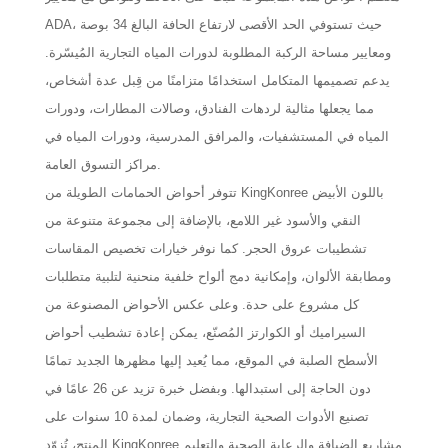
ADA، حيث تستوفي الحد الأقصى لارتفاع الحافة البالغ 34 بوصة
ومعايير مساحة الركبة المطلوبة لدورات المياه التجارية المُيسّرة.
يدعم تصميمها المتكامل استخدامًا متزامنًا من قِبل عدة أشخاص،
مما يجعلها مثالية لردهات الفنادق، وصالات المطارات، ودورات
المياه في المستشفيات، والمرافق المدرسية، ودورات المياه في
مراكز التسوق العامة.
تتوفر أحواض الحمامات الطويلة من KingKonree باللون الأبيض
النقي والأسود غير اللامع، بالإضافة إلى مجموعة متنوعة من
تشطيبات عروق الحجر. كما نوفر خيارات تخصيص المقاسات
ومطابقة الألوان، وإمكانية دمج ألواح خلفية منحنية لتلبية متطلبات
كل مشروع على حدة. وعلى عكس الأحواض المصنوعة من
السيراميك أو الكوارتز المُصنّع، يمكن إعادة تشطيب أحواض
الأسطح الصلبة في الموقع، مما يُعيد إليها مظهرها الجديد تمامًا
دون الحاجة إلى استبدالها.
وبفضل خبرة تزيد عن 26 عامًا في
تصنيع الأدوات الصحية التجارية، وضمان لمدة 10 سنوات على
المنتج، تُزوّد ​​KingKonree مشاريع الضيافة والرعاية الصحية والتعليم