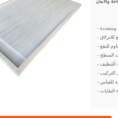
د ومتجددة
نع للانزلاق
وم للبقع
ات السطح
ة التنظيف
 التركيب
ة للقياس
 النفايات