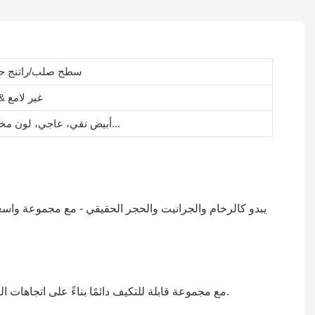
سطح صلب/راتنج ح
غير لامع &
أبيض نقي، عاجي، لون مخصص...
يبدو كالرخام والجرانيت والحجر الحقيقي - مع مجموعة واسع
مع مجموعة قابلة للتكيف دائمًا بناءً على اتجاهات التصميم المعاصرة، تتوفر هذه المنتجات في مجموعة واسعة من الألوان والدرجات للاختيار من بينها.