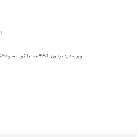
كي
T/T أو ويسترن يونيون، 50% مقدما كوديعة، و 50% الرصيد المدفوع قبل التسليم