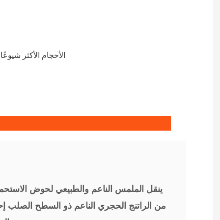
تعد ألوان وأنماط الطلب المخصصة فريدة حقًا، حيث توفر KKR الأحجام الأكثر شيوعًا في الألوان والأنماط الأكثر شيوعًا
ينقل الملمس الناعم والطبيعي لحوض الاستحم
من الراتنج الحجري الناعم ذو السطح الصلب إحسا