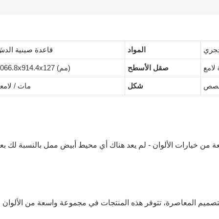
جري
المواد
قاعدة صينية الد
 لامع
صقل الأسطح
1066.8x914.4x127 (مم)
شكل
مات / لامع
ة من خيارات الألوان - لم يعد هناك أي محيط أبيض ممل بالنسبة لك ب