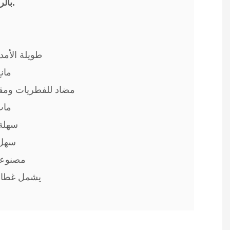
بالراحة والأمان.
- طويلة الأم
- ما
- مضاد للفطريات ومقا
- م
- سهل
- سهل
- مصنوع
- يشمل غطاء