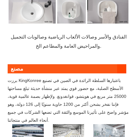
الفنادق والأسر وصالات الألعاب الرياضية وصالونات التجميل
والمراحيض العامة والمطاعم الخ.
مصنع
برزت KingKonree باعتبارها السلطة الرائدة في الصين في تصنيع
الأسطح الصلبة، مع حضور قوي يمتد عبر منشأة حديثة تبلغ مساحتها
25000 متر مربع في هويتشو، قوانغدونغ. ولإظهار بصمة عالمية قوية،
فإننا نفخر بشحن أكثر من 1200 حاوية سنويًا إلى 126 دولة، وهو
مؤشر واضح على تأثيرنا الموسع والثقة التي تضعها الشركات في جميع
أنحاء العالم في منتجاتنا.