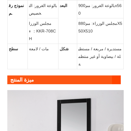
بالوعة الغرور:
مم900x56
البعد
بالوعة الغرور: الت
نموذج رق
0
خصيص
م.
مجلس الوزراء:
مم880X5
مجلس الوزرا
50X510
ء ：KKR-708C
H
مستديرة / مربعة / مستطي
شكل
مات / لامعة
سطح
لة / بيضاوية أو غير منتظم
ة
ميزة المنتج