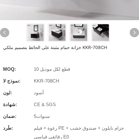
خزانة حمام مثبتة على الحائط بتصميم ملكي KKR-708CH
10 قطع لكل موديل
MOQ:
KKR-708CH
نموذج لا:
أسود
لون:
CE & SGS
شهادة:
سنوات5
ضمان:
رغوة + فيلم PE + حزام نايلون + صندوق خشب
طَرد:
رقائقي قياسي E0