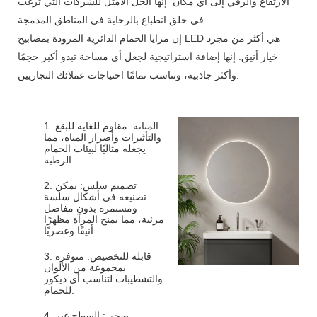
الارتفاع والرقي إلى أي مكان إنها الحل الأمثل للشركات التي ترغب
في خلق انطباع بالرحابة في المناطق المدمجة.
إن مرايا الحمام الدائرية المزودة بمصابيح LED هي أكثر من مجرد
خيار أنيق. إنها إضافة استراتيجية لجعل أي مساحة تبدو أكبر حجمًا
وأكثر جاذبية، وتناسب تمامًا احتياجات عملائك التجاريين.
1. المتانة: مقاوم للغاية للبقع
والتأثيرات وأضرار المياه، مما
يجعله مثاليًا لبيئات الحمام
الرطبة.
2. تصميم سلس: يمكن
تصنيعه في أشكال سلسة
ومستمرة بدون مفاصل
مرئية، مما يمنح المرآة مظهرًا
أنيقًا وعصريًا.
3. قابلة للتخصيص: متوفرة
بمجموعة من الألوان
والتشطيبات لتناسب أي ديكور
للحمام.
4. صحي: السطح غير