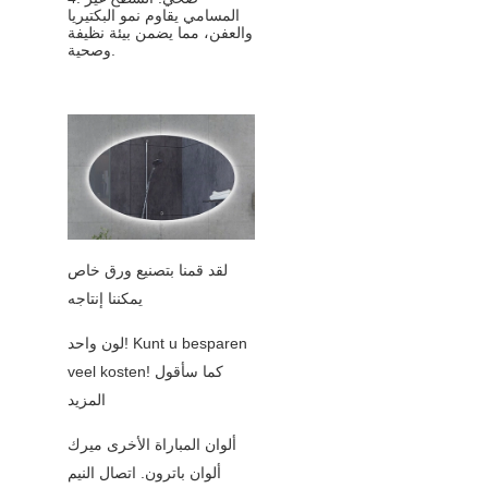
المسامي يقاوم نمو البكتيريا
والعفن، مما يضمن بيئة نظيفة
وصحية.
لقد قمنا بتصنيع ورق خاص
يمكننا إنتاجه
لون واحد! Kunt u besparen
veel kosten! كما سأقول
المزيد
ألوان المباراة الأخرى ميرك
ألوان باترون. اتصال النيم