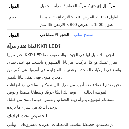
مرآة إل إي دي /
مرآة الحمام /
مرآة التجميل
المواد
الطول 1650 × العرض 500 × الارتفاع 35 ملم / ا
الحجم
لطول 1800 × العرض 600 × الارتفاع 35 ملم
سطح صلب
;
الحجر الاصطناعي
المواد
لماذا تختار مرآة KKR LED؟
اختر مرايا KKR LED لتجربة لا مثيل لها في الجودة والتصميم، مما
يعزز عملك مع كل تركيب مرايانا، المشهورة باستخدامها على نطاق
واسع في الولايات المتحدة. وشعبيتها المتزايدة في أوروبا، هي أكثر من
مجرد منتج، فهي تمثل بيانًا للتميز.
نحن نقدم للعملاء عدة أنواع من مرايا الزينة وكلها تتماشى مع اتجاهات
الموضة الحالية نوفر لك أيضًا حوضًا وسطحًا منضدًا وحوض
استحمام لتجهيزه بمرآة زينة الحمام، ونضمن جودة المنتج من قبلنا،
يرجى التأكد من شراء ما تريده.
التخصيص تحت قيادتك
تم تصميمها خصيصًا لتناسب المتطلبات الفريدة لمشروعك';، وتأتي