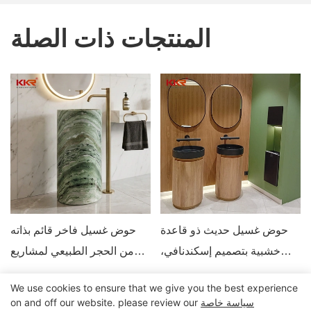
المنتجات ذات الصلة
حوض غسيل حديث ذو قاعدة
حوض غسيل فاخر قائم بذاته
خشبية بتصميم إسكندنافي،
من الحجر الطبيعي لمشاريع
خزانة حوض حمام تجارية
حمامات الفنادق
We use cookies to ensure that we give you the best experience
سياسة خاصة
on and off our website. please review our
جميع الحقوق محفوظة © 2024 Kingkonree International China