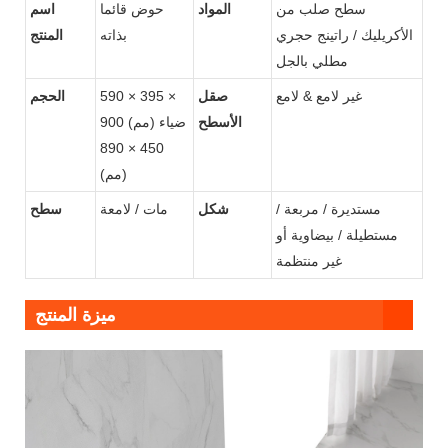
سطح صلب من
المواد
حوض قائما
اسم
الأكريليك / راتينج حجري
بذاته
المنتج
مطلي بالجل
غير لامع & لامع
صقل
590 × 395 ×
الحجم
الأسطح
900 (مم) ضياء
450 × 890
(مم)
مستديرة / مربعة /
شكل
مات / لامعة
سطح
مستطيلة / بيضاوية أو
غير منتظمة
ميزة المنتج