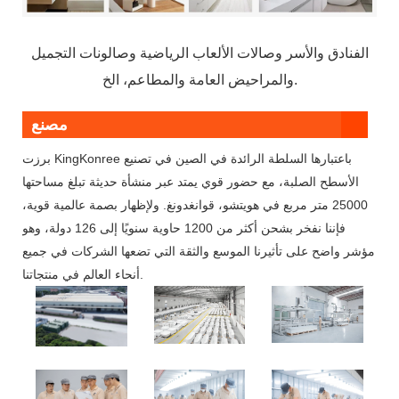
الفنادق والأسر وصالات الألعاب الرياضية وصالونات التجميل
والمراحيض العامة والمطاعم، الخ.
مصنع
برزت KingKonree باعتبارها السلطة الرائدة في الصين في تصنيع
الأسطح الصلبة، مع حضور قوي يمتد عبر منشأة حديثة تبلغ مساحتها
25000 متر مربع في هويتشو، قوانغدونغ. ولإظهار بصمة عالمية قوية،
فإننا نفخر بشحن أكثر من 1200 حاوية سنويًا إلى 126 دولة، وهو
مؤشر واضح على تأثيرنا الموسع والثقة التي تضعها الشركات في جميع
أنحاء العالم في منتجاتنا.