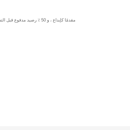
T/T أو Western Union ، 50 ٪ مقدمًا كإيداع ، و 50 ٪ رصيد مدفوع قبل التسليم