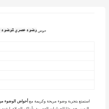
وضوء
عصري
للوضوء ا
حوض
استمتع بتجربة وضوء مريحة وكريمة مع
أحواض
الوضوء
من
اليدين، خصيصًا للحمامات العصرية وأماكن الصلاة، ليقدم حلا