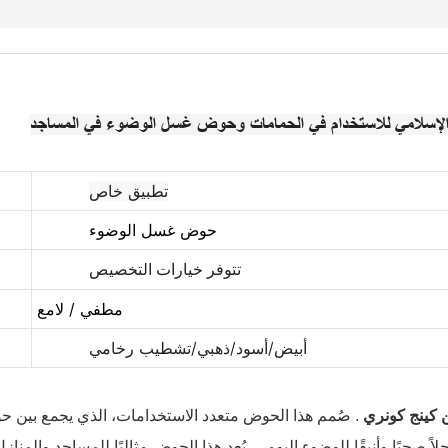
لإسلامي للاستخدام في الحمامات وحوض غسل الوضوء في المساجد
تطبيق خاص
حوض غسل الوضوء
تتوفر خيارات التخصيص
مطفي / لامع
أبيض/أسود/ذهبي/تشطيب رخامي
 كينج كونري
. صُمم هذا الحوض متعدد الاستخدامات، الذي يجمع بين
ً صحيًا وأنيقًا للوضوء اليومي. يُعد هذا الحوض مثاليًا للمساجد والمناز