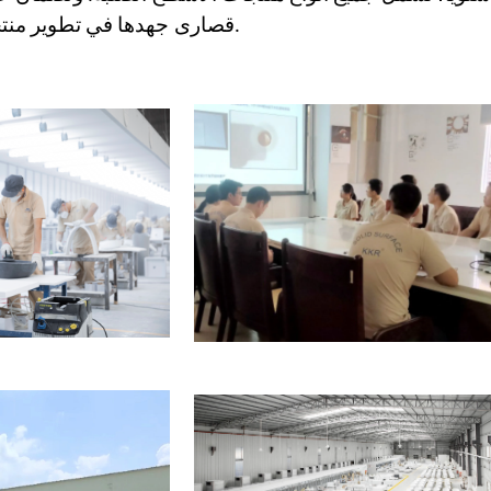
جهدها في تطوير منتجاتنا.
متميز، تبذل KKR® قصارى