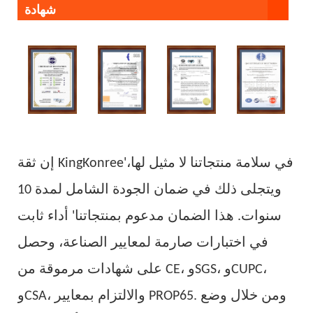
شهادة
إن ثقة KingKonree'في سلامة منتجاتنا لا مثيل لها،
ويتجلى ذلك في ضمان الجودة الشامل لمدة 10
سنوات. هذا الضمان مدعوم بمنتجاتنا' أداء ثابت
في اختبارات صارمة لمعايير الصناعة، وحصل
على شهادات مرموقة من CE، وSGS، وCUPC،
وCSA، والالتزام بمعايير PROP65. ومن خلال وضع