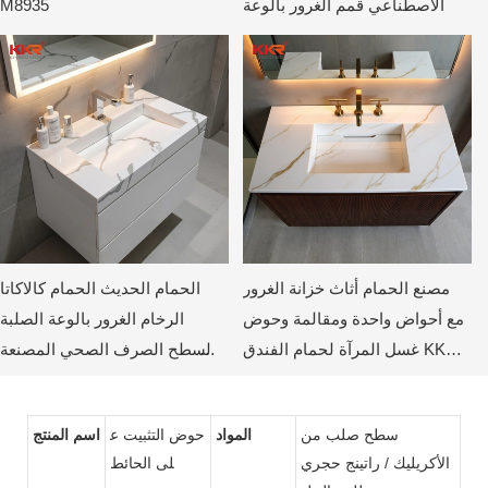
الاصطناعي قمم الغرور بالوعة
M8935
مصنع الحمام أثاث خزانة الغرور
الحمام الحديث الحمام كالاكاتا
مع أحواض واحدة ومقالمة وحوض
الرخام الغرور بالوعة الصلبة
غسل المرآة لحمام الفندق KKR-
السطح الصرف الصحي المصنعة
KKR-M069
M8818-2
سطح صلب من
المواد
حوض التثبيت ع
اسم المنتج
الأكريليك / راتينج حجري
لى الحائط