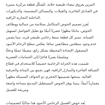
المزين بعروق بيضاء طبيعية خلابة، ليُشكّل قطعة مركزية مميزة
في الفنادق الفاخرة، والفيلات، والمساكن المصممة، والديكورات
الداخلية التجارية الراقية.
يُعزز تصميم الحوض المتكامل بسلاسة من جمالية ووظائف
الحوض، مانحًا مظهرًا عصريًا أنيقًا مع تقليل الفواصل لتسهيل
الصيانة. تتميز كل قطعة بنمط رخامي طبيعي فريد، مما يضمن
عدم وجود سطحين متطابقين تمامًا. يعكس سطح الرخام الأسود
المصقول الإضاءة المحيطة بشكل رائع، مضيفًا عمقًا ودفئًا
وملمسًا بصريًا فاخرًا إلى الحمامات العصرية.
صُممت هذه الخزانة الرخامية خصيصاً للاستخدام في قطاع
الضيافة الفاخرة والمنازل الراقية، فهي تجمع بين المتانة والحرفية
العالية. يمنحها تصميمها الحجري ذو الحواف السميكة مظهراً
معمارياً أنيقاً، بينما يوفر الحوض المستطيل المدمج مساحة واسعة
ومريحة للغسيل.
يُعد حوض الغسيل الرخامي الأسود هذا مثاليًا لتصميمات