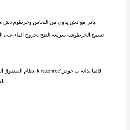
يأتي مع دش يدوي من النحاس وخرطوم دش من الفولاذ المقاوم للصدأ بطول 1.5 متر 304، مما يمنحك المرونة وتجربة استحمام فاخرة.
تسمح الخرطوشة سريعة الفتح بخروج الماء على ال
نظام الصندوق المخفي وغطاء القاعدة القصير يوفران تركيبًا أنيقًا يخفي السباكة ويجعل الصنبور يبدو أنيقًا. Kingkonree'قائما بذاته
ب
حوض
باللون الذهبي تحفة فنية ستضيف لمسة من الفخامة إلى أي حمام.
ال