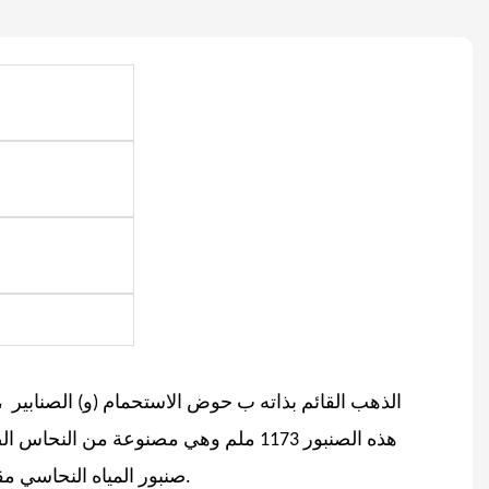
نقدم لكم Kingkonree'الذهب القائم بذاته
ب
حوض الاستحمام
(و)
الصنابير
،
صنبور المياه النحاسي مقاس 30 مم وعمود الأنابيب النحاسية مقاس 48 مم ليعطي تدفقًا ثابتًا للمياه ومظهرًا رائعًا.