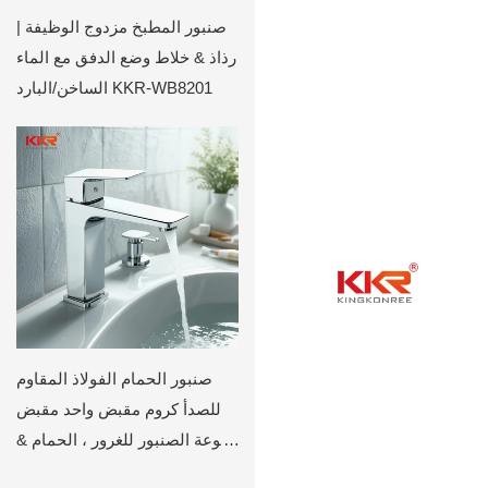
صنبور المطبخ مزدوج الوظيفة |
رذاذ & خلاط وضع الدفق مع الماء
الساخن/البارد KKR-WB8201
صنبور الحمام الفولاذ المقاوم
للصدأ كروم مقبض واحد مقبض
بالوعة الصنبور للغرور ، الحمام &
المرحاض KKR-WB3014