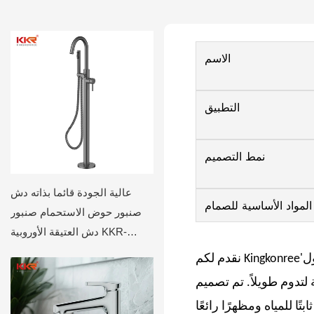
الاسم
التطبيق
نمط التصميم
عالية الجودة قائما بذاته دش
المواد الأساسية للصمام
صنبور حوض الاستحمام صنبور
دش العتيقة الأوروبية KKR-
FB1003
ول
جاب ويجعلها مصممة لتدوم طويلاً. تم تصميم