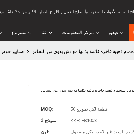
فيديو
مركز المعلومات
عنا
مشروع
مام ذهبية فاخرة قائمة بذاتها مع دش يدوي من النحاس
صنابير حوض ال
وض استحمام ذهبية فاخرة قائمة بذاتها مع دش يدوي من النحاس
50 قطعة لكل نموذج
MOQ:
KKR-FB1003
نموذج لا:
روم، أسود غير لامع، نيكل مصقول
لون: