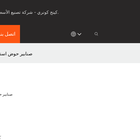
كينج كونري - شركة تصنيع الأسطح الصلبة للأدوات الصحية، وأسطح العمل والألواح الصلبة لأكثر من 25 عامًا، مع ابتكار في مجال التشكيل الحراري والقولبة.
اتصل بنا
صنابير حوض استح
صنابير ح
ك