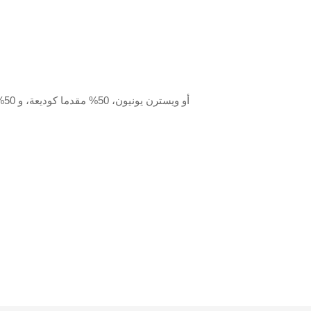
T/T أو ويسترن يونيون، 50% مقدما كوديعة، و 50% الرصيد المدفوع قبل التسليم