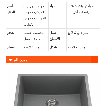
80% كوارتز و20%
المواد
حوض الجرانيت
اسم
راتنجات أكريليك
المركب / حوض
المنتج
الجرانيت / حوض
الكوارتز
غير لامع & لامع
صقل
مخصصة حسب
الحجم
الأسطح
حاجة العميل
مات أو لامعة
شكل
مات / لامعة
سطح
ميزة المنتج