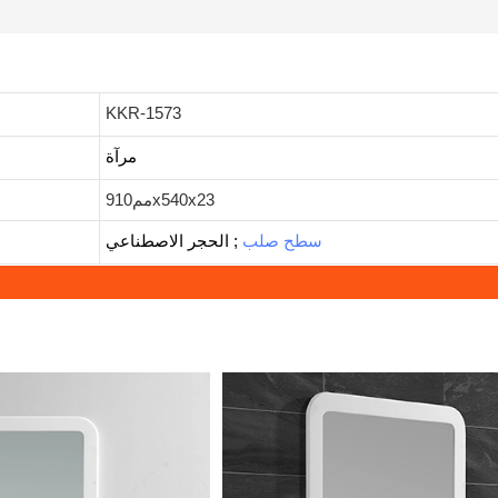
KKR-1573
مرآة
مم910x540x23
سطح صلب
;
الحجر الاصطناعي