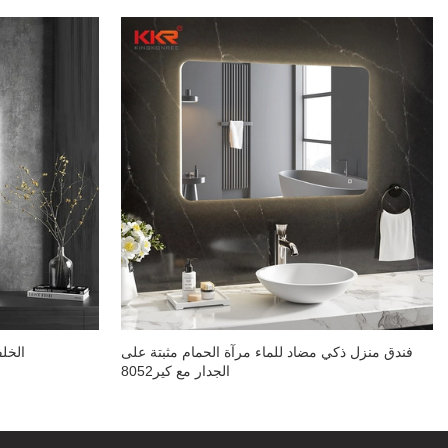
فندق منزل ذكي مضاد للماء مرآة الحمام مثبتة على
مرآة مق
الجدار مع كير8052