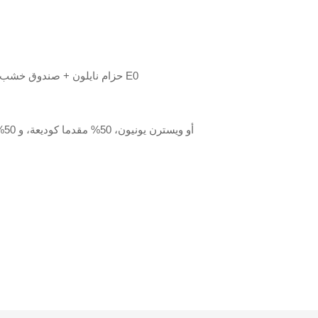
رغوة + فيلم PE + حزام نايلون + صندوق خشب رقائقي قياسي E0
T/T أو ويسترن يونيون، 50% مقدما كوديعة، و 50% الرصيد المدفوع قبل التسليم