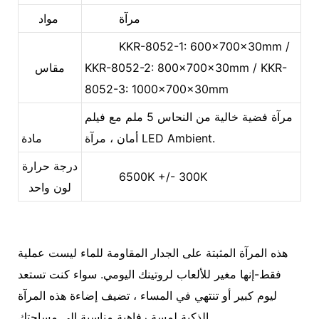
مرآة
مواد
KKR-8052-1: 600x700x30mm /
KKR-8052-2: 800x700x30mm / KKR-
مقاس
8052-3: 1000x700x30mm
مرآة فضية خالية من النحاس 5 ملم مع فيلم
أمان ، مرآة LED Ambient.
مادة
درجة حرارة
6500K +/- 300K
لون واحد
هذه المرآة المثبتة على الجدار المقاومة للماء ليست عملية
فقط-إنها مغير للألعاب لروتينك اليومي. سواء كنت تستعد
ليوم كبير أو تنتهي في المساء ، تضيف إضاءة هذه المرآة
الذكية لمسة رفاهية مناسبة إلى مساحتك.