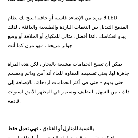
لا مزيد من الإضاءة قاسية أو خافتة! يتيح لك نظام LED
المدمج التبديل بين النغمات الباردة والطبيعية والدافئة ، لذلك
يبدو انعكاسك دائمًا أفضل. مثالي للمكياج أو الحلاقة أو وضع
جوائز مريحة ، فهو مرن كما أنت.
يمكن أن تصبح الحمامات مشبعة بالبخار ، لكن هذه المرآة
جاهزة لها. يعني تصميمه المقاوم للماء أنه آمن ودائم ومصمم
حتى يدوم - حتى في أكثر الحمامات ازدحامًا. بالإضافة إلى
ذلك ، من السهل التنظيف ويستمر في المظهر الأنيق لسنوات
قادمة.
بالنسبة للمنازل أو الفنادق ، فهي تعمل فقط
سواء كنت تقوم بترقية حمامك الشخصي أو إضافة لمسة