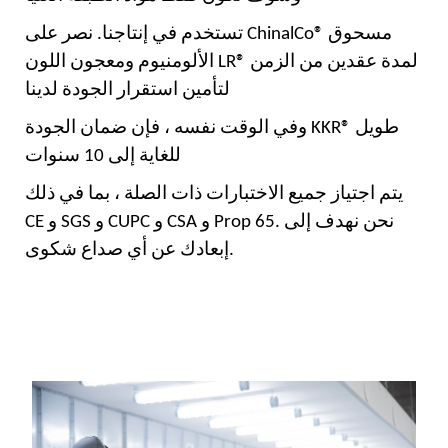
تستخدم في إنتاجنا. نصر على ChinalCo® مسحوق
الألومنيوم ومعجون اللون LR® لمدة عقدين من الزمن
لتأمين استقرار الجودة لدينا
وفي الوقت نفسه ، فإن ضمان الجودة KKR® طويل
للغاية إلى 10 سنوات
يتم اجتياز جميع الاختبارات ذات الصلة ، بما في ذلك
CE و SGS و CUPC و CSA و Prop 65. نحن نهدف إلى
إبعادك عن أي صداع شكوى.