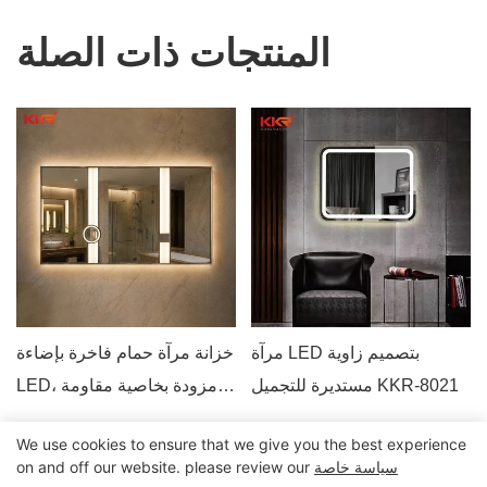
المنتجات ذات الصلة
مرآة LED بتصميم زاوية
خزانة مرآة حمام فاخرة بإضاءة
مستديرة للتجميل KKR-8021
LED، مزودة بخاصية مقاومة
الضباب والتحكم باللمس، مرآة
We use cookies to ensure that we give you the best experience
حائطية على طراز الفنادق
سياسة خاصة
on and off our website. please review our
جميع الحقوق محفوظة © 2024 Kingkonree International China