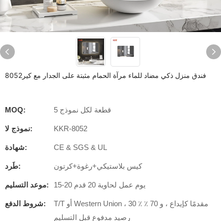
فندق منزل ذكي مضاد للماء مرآة الحمام مثبتة على الجدار مع كير8052
5 قطعة لكل نموذج
MOQ:
KKR-8052
نموذج لا:
CE & SGS & UL
شهادة:
كيس بلاستيكي+رغوة+كرتون
طَرد:
15-20 يوم عمل لحاوية 20 قدم
موعد التسليم:
T/T أو Western Union ، 30 ٪ مقدمًا كإيداع ، و 70 ٪
شروط الدفع:
رصيد مدفوع قبل التسليم