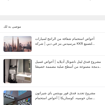
موصى به لك
أحواض استحمام شفافة من الراتنج لسيارات
مرسيدس بنز في دبي | شركة KKR لتصنيع
أحواض الاستحمام الفاخرة
مشروع فندق ليتل ناشونال أديلايد | أحواض غسيل
مدمجة مصنوعة من أسطح صلبة مصممة خصيصًا
لحمامات الفنادق الفاخرة
مشروع تجديد فندق فور بوينتس باي شيراتون
سان خوسيه، كوستاريكا | أحواض استحمام
مصنوعة من أسطح صلبة حسب الطلب للفندق