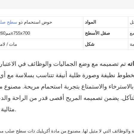
ل
المواد
حوض استحمام ذو
سطح صل
مع
صقل الأسطح
مم1260x755x700
مة
شكل
مات / لام
ته
تم تصميمه مع وضع الجماليات والوظائف في الاعتبار
خطوط نظيفة وصورة ظلية أنيقة تتناسب بسلاسة مع أي 
استرخاء والاستمتاع بتجربة استحمام مريحة. مصنوع من 
تآكل. يضمن تصميمه المريح أقصى قدر من الراحة والدع
مثالية لأي إعداد حمام فاخر.
ة والوظائف التي لا مثيل لها. مصنوع من مادة أكريليك ذات سطح صلب مم