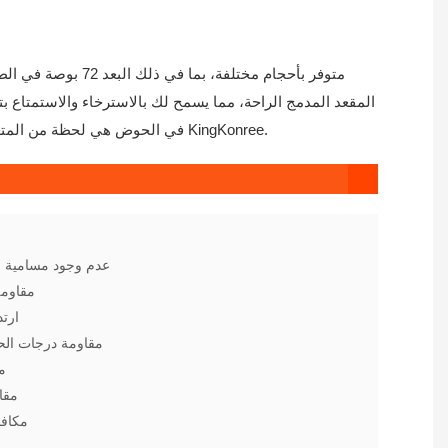
المقعد المدمج الراحة، مما يسمح لك بالاسترخاء والاستمتاع 
مرحبا بكم في الاتصال KingKonree.
في الحوض هي لحظة من المتع
1. عدم وجود مسامية على السطح
2. مقاومة قوية للبقع
3. ارتداء المقاومة
4. مقاومة درجات الحرارة العالية
5 مقاومة التأثير
6. مقاومة الضغط
7. مكا