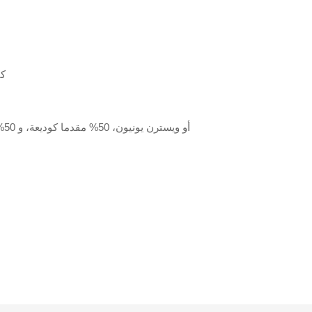
كي
T/T أو ويسترن يونيون، 50% مقدما كوديعة، و 50% الرصيد المدفوع قبل التسليم