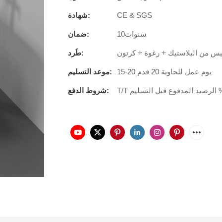
CE & SGS
شهادة:
سنوات10
ضمان:
س من البلاستيك + رغوة + كرتون
طَرد:
15-20 يوم عمل للحاوية 20 قدم
موعد التسليم:
شروط الدفع: