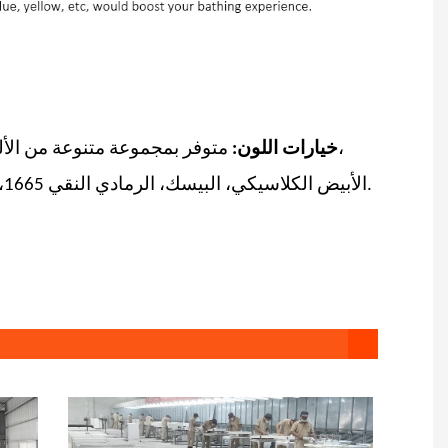
متوفر بمجموعة متنوعة من الألوان الرائعة لتناسب أي ديكور حمام. اختر من بين التصميم الأبيض، والأبيض الجليدي،
خيارات اللون:
الأبيض الكلاسيكي، البيسك، الرمادي النقي 1665، الأسود المطلق، الخرسانة النقية، الأخضر الناعم، الأزرق السماوي، والوردي الناعم.