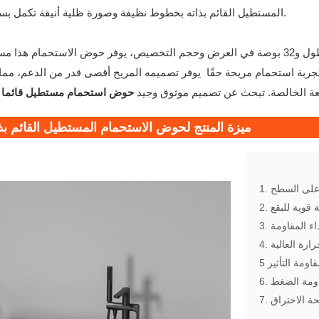
المستطيل القائم بذاته بخطوط نظيفة وصورة ظلية أنيقة تكمل بسهولة أي ديكور حمام معاصر.
متوفر بأحجام مختلفة، بما في ذلك البعد 72 بوصة في الطول و32 بوصة في العرض وحجم التخصيص، يوفر حوض ا
بتجربة استحمام مريحة حقًا يوفر تصميمه المريح أقصى قدر من الدعم، مم
ة الخالصة. تبحث عن تصميم موثوق وجيد
حوض استحمام مستطيل قائما ب
ميزة المنتج لحوض الاستحمام المستطيل القائم ب
فحة الاختراق