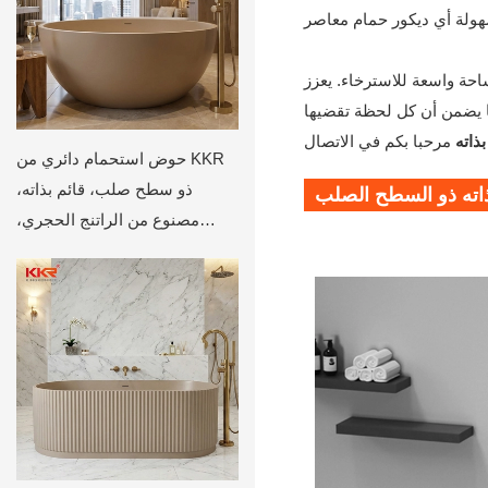
لاستحمام هذا مساحة واسعة للاسترخاء. يعزز
ا يضمن أن كل لحظة تقضيها
ذاته
حوض استحمام دائري من KKR
ذو سطح صلب، قائم بذاته،
ذاته ذو السطح الصلب
مصنوع من الراتنج الحجري،
حوض استحمام ذو قاع مسطح،
فاخر وعصري، عميق، دائري، لون
بيج مطفي