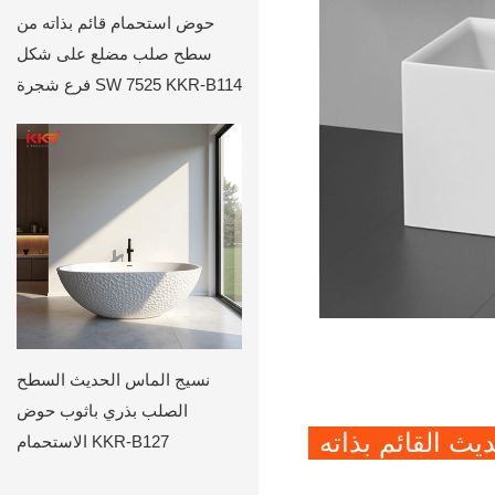
حوض استحمام قائم بذاته من
سطح صلب مضلع على شكل
فرع شجرة SW 7525 KKR-B114
نسيج الماس الحديث السطح
الصلب بذري باثوب حوض
ديث القائم بذاته
الاستحمام KKR-B127