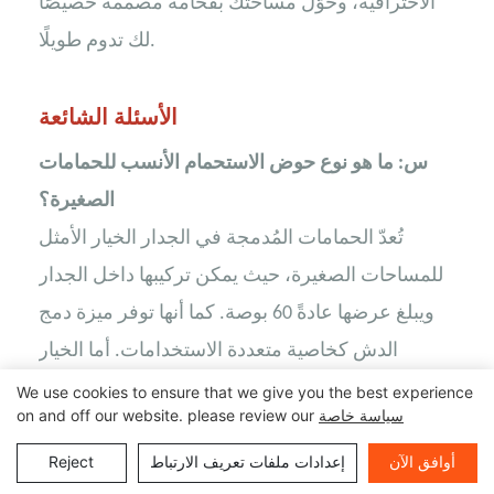
الاحترافية، وحوّل مساحتك بفخامة مصممة خصيصًا
لك تدوم طويلًا.
الأسئلة الشائعة
س: ما هو نوع حوض الاستحمام الأنسب للحمامات
الصغيرة؟
تُعدّ الحمامات المُدمجة في الجدار الخيار الأمثل
للمساحات الصغيرة، حيث يمكن تركيبها داخل الجدار
ويبلغ عرضها عادةً 60 بوصة. كما أنها توفر ميزة دمج
الدش كخاصية متعددة الاستخدامات. أما الخيار
المناسب التالي فهو الحمامات المُثبّتة من الأعلى أو
We use cookies to ensure that we give you the best experience
سياسة خاصة
on and off our website. please review our
من الأسفل، والتي تُدمج في الهياكل لخلق وهم
أوافق الآن
إعدادات ملفات تعريف الارتباط
Reject
بصري بالاتساع.