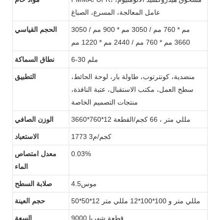
عامل المعالجة، المسرع، الصباغ
3050 مم * 760 مم / 3050 مم * 900 مم /
الحجم القياسي
3660 مم * 760 مم / 2440 مم * 1220 مم
6-30 ملم
نطاق السماكة
منضدية، كونترتوب، طاولة بار، لوحة الحائط،
التطبيق
سطح العمل، مكتب الاستقبال، عتبة النافذة،
منتجات التصميم الخاصة
3660*760*12 مللي متر ، 66 كجم/القطعة
الوزن الصافي
1773 كجم/م3
الاستعباد
0.03%
معدل امتصاص
الماء
موس4.5
صلابة السطح
50*50*12 مللي متر و 100*100*12 مللي متر
حجم العينة
9000 قطعة شهريا
السعة