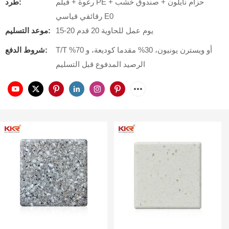
رغوة + فيلم PE + حزام نايلون + صندوق خشب
طَرد:
رقائقي قياسي E0
15-20 يوم عمل للحاوية 20 قدم
موعد التسليم:
T/T أو ويسترن يونيون، 30% مقدما كوديعة، و 70%
شروط الدفع:
الرصيد المدفوع قبل التسليم