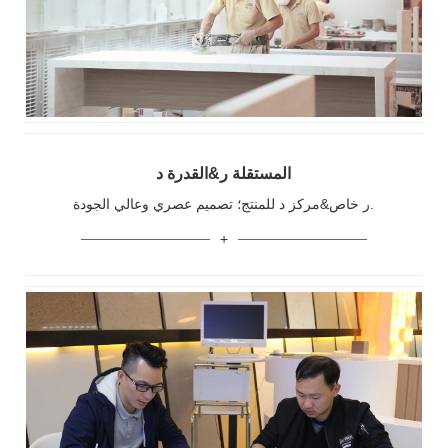
المستقلة ر&القدرة د
ر خاص&مركز د للمنتج؛ تصميم عصري وعالي الجودة.