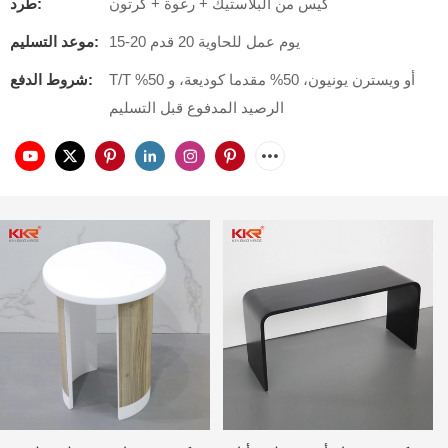
كيس من البلاستيك + رغوة + كرتون
طَرد:
15-20 يوم عمل للحاوية 20 قدم
موعد التسليم:
T/T أو ويسترن يونيون، 50% مقدما كوديعة، و 50%
شروط الدفع:
الرصيد المدفوع قبل التسليم