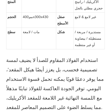
الأكريليك / راتينج
المنتج
حجري مطلي بالجل
غير لامع & لامع
صقل
مم400x300x430
الحجم
الأسطح
مستديرة / مربعة /
شكل
مات / لامعة
سطح
مستطيلة / بيضاوية
أو غير منتظمة
استخدام الفولاذ المقاوم للصدأ لا يضيف لمسة
تصميمية فحسب، بل يعزز أيضًا هيكل المقعد'،
مما يوفر دعمًا قويًا يمكنه تحمل قسوة الاستخدام
اليومي. توفر الجودة العاكسة للفولاذ تباينًا مذهلاً
مع اللمسة النهائية غير اللامعة للمقعد الأكريليك،
مما يسلط الضوء على التصميم المعاصر للمقعد.