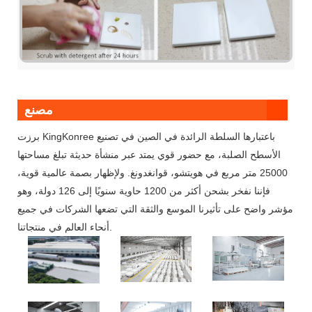
مصنع
برزت KingKonree باعتبارها السلطة الرائدة في الصين في تصنيع
الأسطح الصلبة، مع حضور قوي يمتد عبر منشأة حديثة تبلغ مساحتها
25000 متر مربع في هويتشو، قوانغدونغ. ولإظهار بصمة عالمية قوية،
فإننا نفخر بشحن أكثر من 1200 حاوية سنويًا إلى 126 دولة، وهو
مؤشر واضح على تأثيرنا الموسع والثقة التي تضعها الشركات في جميع
أنحاء العالم في منتجاتنا.