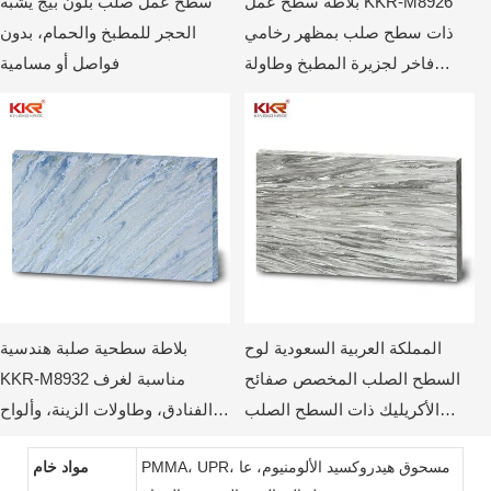
بلاطة سطح عمل KKR-M8926
سطح عمل صلب بلون بيج يشبه
ذات سطح صلب بمظهر رخامي
الحجر للمطبخ والحمام، بدون
فاخر لجزيرة المطبخ وطاولة
فواصل أو مسامية
الحمام ومواد سطح مخصصة
المملكة العربية السعودية لوح
بلاطة سطحية صلبة هندسية
السطح الصلب المخصص صفائح
KKR-M8932 مناسبة لغرف
الأكريليك ذات السطح الصلب
الفنادق، وطاولات الزينة، وألواح
KKR-M8851
الجدران
PMMA، UPR، مسحوق هيدروكسيد الألومنيوم، عا
مواد خام