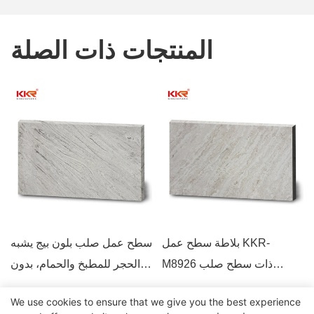
المنتجات ذات الصلة
بلاطة سطح عمل KKR-
سطح عمل صلب بلون بيج يشبه
M8926 ذات سطح صلب
الحجر للمطبخ والحمام، بدون
بمظهر رخامي فاخر لجزيرة
فواصل أو مسامية
We use cookies to ensure that we give you the best experience
المطبخ وطاولة الحمام ومواد