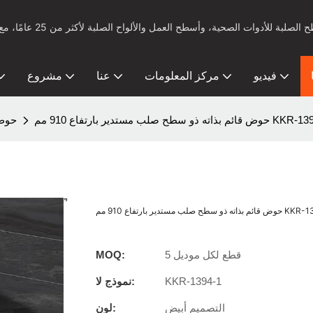
فيديو
مركز المعلومات
عنا
مشروع
و سطح صلب مستدير بارتفاع 910 مم KKR-1394-1
حوض 
ب مستدير بارتفاع 910 مم KKR-1394-1
5 قطع لكل موديل
MOQ:
KKR-1394-1
نموذج لا:
التصميم أبيض
لون: