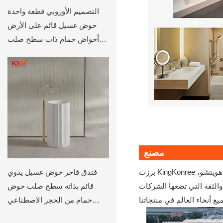
التصميم الأوروبي قطعة واحدة
حوض غسيل قائم على الأرض
أحواض حمام ذات سطح صلب
KKR-1910
مصنع
فندق فاخر حوض غسيل يدوي
برزت KingKonree باعتبارها السلطة الرائدة في الصين في تصنيع الأسطح الصلبة، مع حضور قوي يمتد عبر منشأة حديثة تبلغ مساحتها 25000 متر مربع في هويتشو،
قائم بذاته سطح صلب حوض
وهو مؤشر واضح على تأثيرنا الموسع والثقة التي تضعها الشركات
حمام من الحجر الاصطناعي
حوض قاعدة