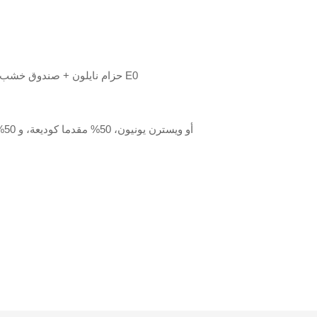
رغوة + فيلم PE + حزام نايلون + صندوق خشب رقائقي قياسي E0
T/T أو ويسترن يونيون، 50% مقدما كوديعة، و 50% الرصيد المدفوع قبل التسليم