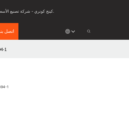
كينج كونري - شركة تصنيع الأسطح الصلبة للأدوات الصحية، وأسطح العمل والألواح الصلبة لأكثر من 25 عامًا، مع ابتكار في مجال التشكيل الحراري والقولبة.
اتصل بنا
حوض قائم بذاته ذ
حوض قائم بذاته ذو سطح صل