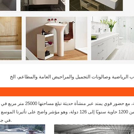
قوانغدونغ. ولإظهار بصمة عالمية قوية، فإننا نفخر بشحن أكثر من 1200 حاوية سنويًا إلى 126 دولة، 
في جميع أنحاء العالم في منتجاتنا.