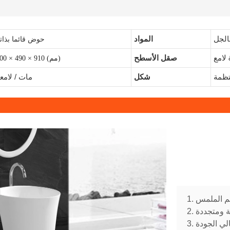
الجل
المواد
حوض قائما بذات
 لامع
صقل الأسطح
500 × 490 × 910 (مم)
تظمة
شكل
مات / لامع