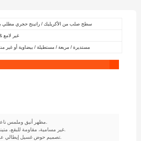
سطح صلب من الأكريليك / راتينج حجري مطلي ب
غير لامع &
مستديرة / مربعة / مستطيلة / بيضاوية أو غير من
1. مظهر أنيق وملمس ناعم الملمس.
2. غير مسامية، مقاومة للبقع، متينة ومتجددة.
3. تصميم حوض غسيل إيطالي عالي الجودة.